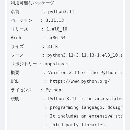
利用可能なパッケージ

名前         : python3.11

バージョン   : 3.11.13

リリース     : 1.el8_10

Arch         : x86_64

サイズ       : 31 k

ソース       : python3.11-3.11.13-1.el8_10.src.
リポジトリー : appstream

概要         : Version 3.11 of the Python inter
URL          : https://www.python.org/

ライセンス   : Python

説明         : Python 3.11 is an accessible, hi
             : programming language, designed 
             : It includes an extensive standa
             : third-party libraries.
