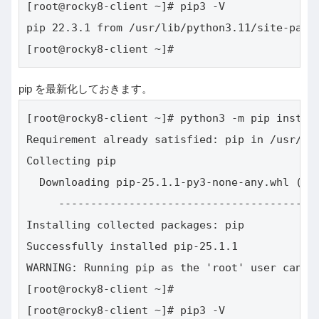
[root@rocky8-client ~]# pip3 -V

pip 22.3.1 from /usr/lib/python3.11/site-packa
[root@rocky8-client ~]#
pip を最新化しておきます。
[root@rocky8-client ~]# python3 -m pip install
Requirement already satisfied: pip in /usr/lib
Collecting pip

  Downloading pip-25.1.1-py3-none-any.whl (1.8
     ---------------------------------------- 
Installing collected packages: pip

Successfully installed pip-25.1.1

WARNING: Running pip as the 'root' user can r
[root@rocky8-client ~]#

[root@rocky8-client ~]# pip3 -V
