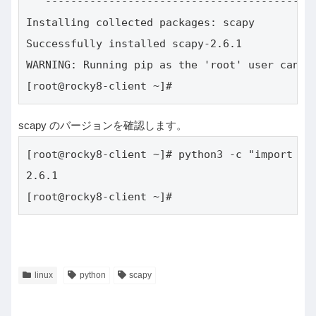
   ---------------------------------------- 2.
Installing collected packages: scapy

Successfully installed scapy-2.6.1

WARNING: Running pip as the 'root' user can r
[root@rocky8-client ~]#
scapy のバージョンを確認します。
[root@rocky8-client ~]# python3 -c "import sca
2.6.1

[root@rocky8-client ~]#
linux
python
scapy