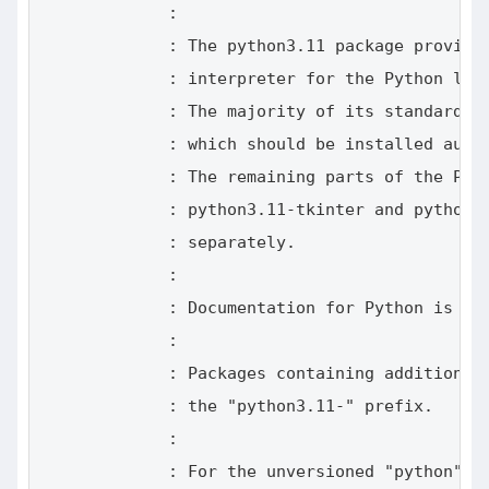
             :

             : The python3.11 package provides
             : interpreter for the Python lang
             : The majority of its standard li
             : which should be installed autom
             : The remaining parts of the Pyth
             : python3.11-tkinter and python3.
             : separately.

             :

             : Documentation for Python is pro
             :

             : Packages containing additional 
             : the "python3.11-" prefix.

             :

             : For the unversioned "python" ex